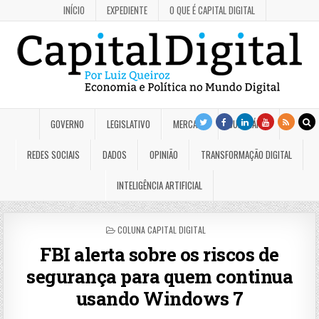
INÍCIO
EXPEDIENTE
O QUE É CAPITAL DIGITAL
GOVERNO
LEGISLATIVO
MERCADO
JUDICIÁRIO
REDES SOCIAIS
DADOS
OPINIÃO
TRANSFORMAÇÃO DIGITAL
INTELIGÊNCIA ARTIFICIAL
POSTED
COLUNA CAPITAL DIGITAL
IN
FBI alerta sobre os riscos de
segurança para quem continua
usando Windows 7