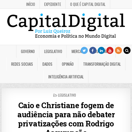
INÍCIO
EXPEDIENTE
O QUE É CAPITAL DIGITAL
GOVERNO
LEGISLATIVO
MERCADO
JUDICIÁRIO
REDES SOCIAIS
DADOS
OPINIÃO
TRANSFORMAÇÃO DIGITAL
INTELIGÊNCIA ARTIFICIAL
POSTED
LEGISLATIVO
IN
Caio e Christiane fogem de
audiência para não debater
privatizações com Rodrigo