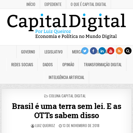
INÍCIO
EXPEDIENTE
O QUE É CAPITAL DIGITAL
GOVERNO
LEGISLATIVO
MERCADO
JUDICIÁRIO
REDES SOCIAIS
DADOS
OPINIÃO
TRANSFORMAÇÃO DIGITAL
INTELIGÊNCIA ARTIFICIAL
POSTED
COLUNA CAPITAL DIGITAL
IN
Brasil é uma terra sem lei. E as
OTTs sabem disso
LUIZ QUEIROZ
13 DE NOVEMBRO DE 2018