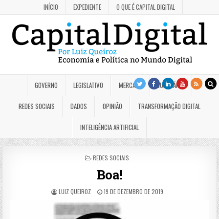
INÍCIO
EXPEDIENTE
O QUE É CAPITAL DIGITAL
GOVERNO
LEGISLATIVO
MERCADO
JUDICIÁRIO
REDES SOCIAIS
DADOS
OPINIÃO
TRANSFORMAÇÃO DIGITAL
INTELIGÊNCIA ARTIFICIAL
POSTED
REDES SOCIAIS
IN
Boa!
LUIZ QUEIROZ
19 DE DEZEMBRO DE 2019