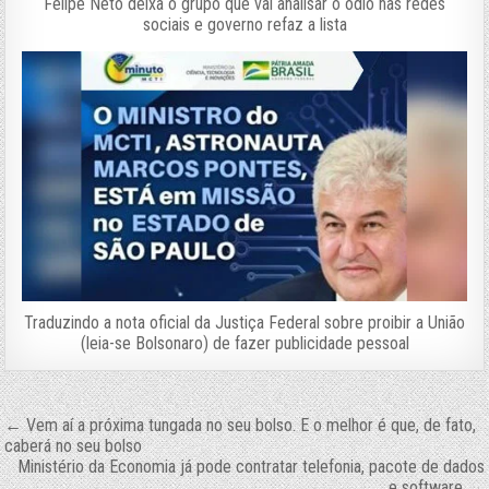
Felipe Neto deixa o grupo que vai analisar o ódio nas redes
sociais e governo refaz a lista
Traduzindo a nota oficial da Justiça Federal sobre proibir a União
(leia-se Bolsonaro) de fazer publicidade pessoal
Navegação
← Vem aí a próxima tungada no seu bolso. E o melhor é que, de fato,
caberá no seu bolso
de
Ministério da Economia já pode contratar telefonia, pacote de dados
e software →