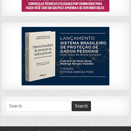
Search
for: