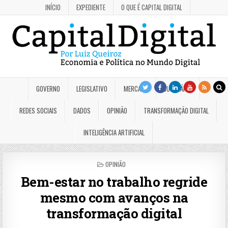
INÍCIO
EXPEDIENTE
O QUE É CAPITAL DIGITAL
GOVERNO
LEGISLATIVO
MERCADO
JUDICIÁRIO
REDES SOCIAIS
DADOS
OPINIÃO
TRANSFORMAÇÃO DIGITAL
INTELIGÊNCIA ARTIFICIAL
POSTED
OPINIÃO
IN
Bem-estar no trabalho regride
mesmo com avanços na
transformação digital