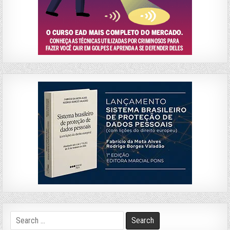
Search
for: