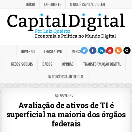
INÍCIO
EXPEDIENTE
O QUE É CAPITAL DIGITAL
GOVERNO
LEGISLATIVO
MERCADO
JUDICIÁRIO
REDES SOCIAIS
DADOS
OPINIÃO
TRANSFORMAÇÃO DIGITAL
INTELIGÊNCIA ARTIFICIAL
POSTED
GOVERNO
IN
Avaliação de ativos de TI é
superficial na maioria dos órgãos
federais