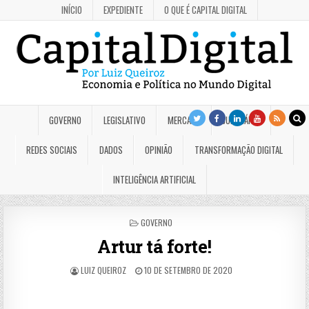
INÍCIO
EXPEDIENTE
O QUE É CAPITAL DIGITAL
GOVERNO
LEGISLATIVO
MERCADO
JUDICIÁRIO
REDES SOCIAIS
DADOS
OPINIÃO
TRANSFORMAÇÃO DIGITAL
INTELIGÊNCIA ARTIFICIAL
POSTED
GOVERNO
IN
Artur tá forte!
LUIZ QUEIROZ
10 DE SETEMBRO DE 2020