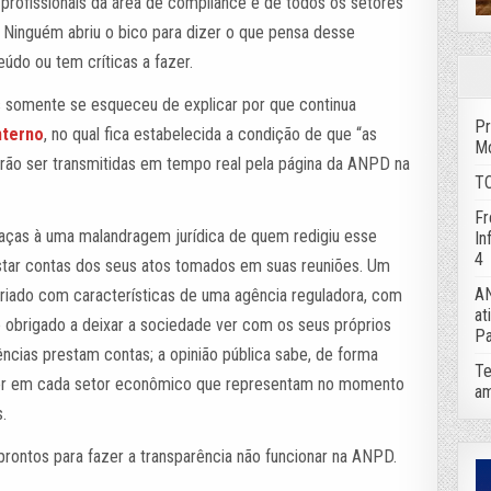
 profissionais da área de compliance e de todos os setores
 Ninguém abriu o bico para dizer o que pensa desse
údo ou tem críticas a fazer.
 somente se esqueceu de explicar por que continua
Pr
nterno
, no qual fica estabelecida a condição de que “as
Mo
erão ser transmitidas em tempo real pela página da ANPD na
TC
Fr
raças à uma malandragem jurídica de quem redigiu esse
In
4
star contas dos seus atos tomados em suas reuniões. Um
AN
criado com características de uma agência reguladora, com
at
e obrigado a deixar a sociedade ver com os seus próprios
Pa
ncias prestam contas; a opinião pública sabe, de forma
Te
azer em cada setor econômico que representam no momento
am
.
 prontos para fazer a transparência não funcionar na ANPD.