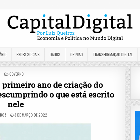
ÁRIO
REDES SOCIAIS
DADOS
OPINIÃO
TRANSFORMAÇÃO DIGITAL
POSTED
GOVERNO
IN
rimeiro ano de criação do
scumprindo o que está escrito
nele
IROZ
8 DE MARÇO DE 2022