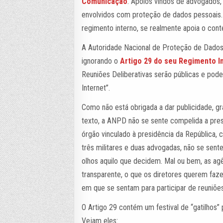
Comunicação
. Apoios vindos de advogados,
envolvidos com proteção de dados pessoais.
regimento interno, se realmente apoia o conte
A Autoridade Nacional de Proteção de Dados
ignorando o
Artigo 29 do seu Regimento I
Reuniões Deliberativas serão públicas e pod
Internet”.
Como não está obrigada a dar publicidade, g
texto, a ANPD não se sente compelida a pre
órgão vinculado à presidência da República, 
três militares e duas advogadas, não se sent
olhos aquilo que decidem. Mal ou bem, as agê
transparente, o que os diretores querem f
em que se sentam para participar de reuniões
O Artigo 29 contém um festival de “gatilhos”
Vejam eles: