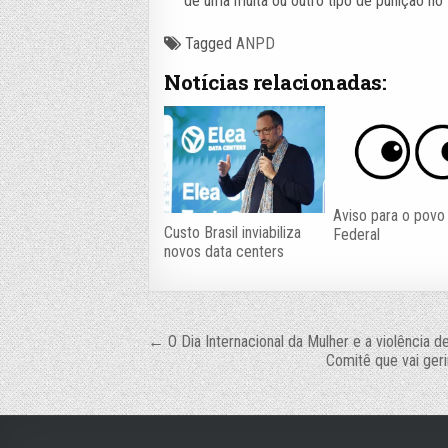
de uma multa ou outro tipo de punição no 
Tagged
ANPD
Notícias relacionadas:
Aviso para o povo
Custo Brasil inviabiliza
Federal
novos data centers
Navegação
← O Dia Internacional da Mulher e a violência de
Comitê que vai ger
de
Post