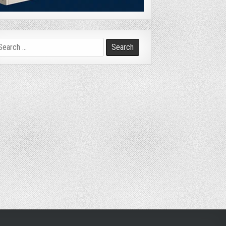
arch
r: