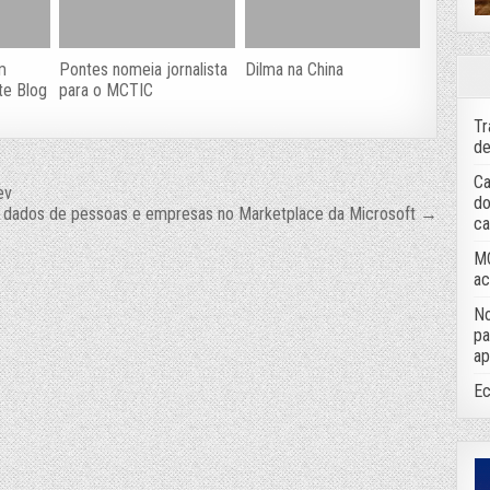
m
Pontes nomeia jornalista
Dilma na China
te Blog
para o MCTIC
Tr
de
Ca
ev
do
e dados de pessoas e empresas no Marketplace da Microsoft →
ca
MC
ac
No
pa
ap
Ec