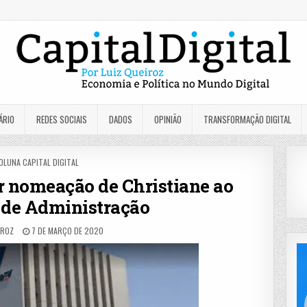
ÁRIO
REDES SOCIAIS
DADOS
OPINIÃO
TRANSFORMAÇÃO DIGITAL
OSTED
OLUNA CAPITAL DIGITAL
N
 nomeação de Christiane ao
 de Administração
IROZ
7 DE MARÇO DE 2020