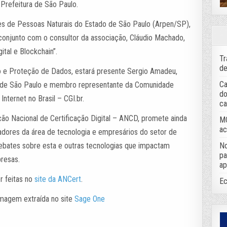
Prefeitura de São Paulo.
es de Pessoas Naturais do Estado de São Paulo (Arpen/SP),
 conjunto com o consultor da associação, Cláudio Machado,
ital e Blockchain”.
Tr
de
 e Proteção de Dados, estará presente Sergio Amadeu,
Ca
de de São Paulo e membro representante da Comunidade
do
nternet no Brasil – CGI.br.
ca
ão Nacional de Certificação Digital – ANCD, promete ainda
MC
ac
dores da área de tecnologia e empresários do setor de
No
 debates sobre esta e outras tecnologias que impactam
pa
presas.
ap
r feitas no
site da ANCert
.
Ec
Imagem extraída no site
Sage One