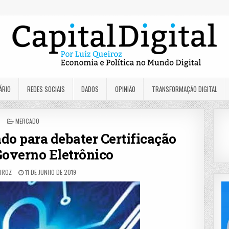
ÁRIO
REDES SOCIAIS
DADOS
OPINIÃO
TRANSFORMAÇÃO DIGITAL
POSTED
MERCADO
IN
o para debater Certificação
 Governo Eletrônico
EIROZ
11 DE JUNHO DE 2019