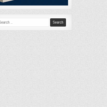
arch
r: