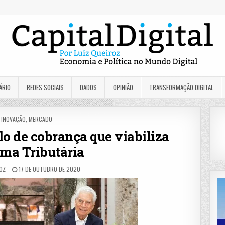
ÁRIO
REDES SOCIAIS
DADOS
OPINIÃO
TRANSFORMAÇÃO DIGITAL
POSTED
INOVAÇÃO
,
MERCADO
IN
 de cobrança que viabiliza
ma Tributária
ROZ
17 DE OUTUBRO DE 2020