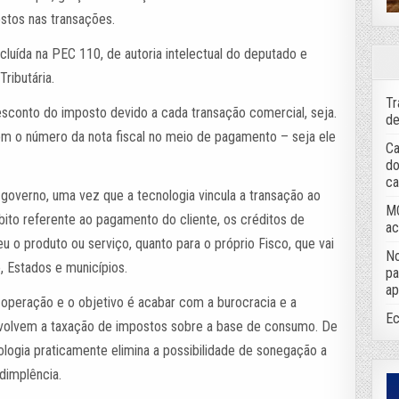
ostos nas transações.
cluída na PEC 110, de autoria intelectual do deputado e
Tributária.
Tr
esconto do imposto devido a cada transação comercial, seja.
de
com o número da nota fiscal no meio de pagamento – seja ele
Ca
do
ca
 governo, uma vez que a tecnologia vincula a transação ao
MC
bito referente ao pagamento do cliente, os créditos de
ac
u o produto ou serviço, quanto para o próprio Fisco, que vai
No
o, Estados e municípios.
pa
ap
 operação e o objetivo é acabar com a burocracia e a
Ec
nvolvem a taxação de impostos sobre a base de consumo. De
nologia praticamente elimina a possibilidade de sonegação a
dimplência.