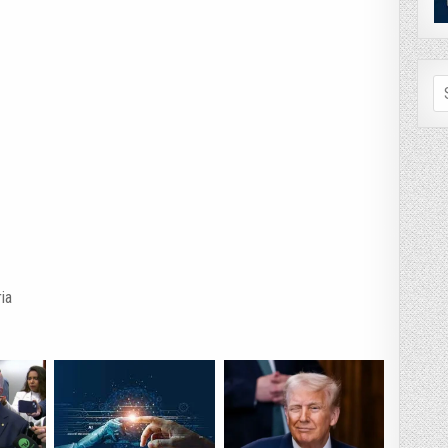
Se
fo
ia