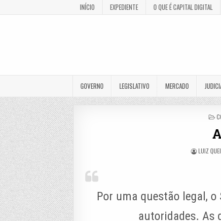
INÍCIO
EXPEDIENTE
O QUE É CAPITAL DIGITAL
GOVERNO
LEGISLATIVO
MERCADO
JUDICI
P
C
I
A
LUIZ QUE
Por uma questão legal, o 
autoridades. As d