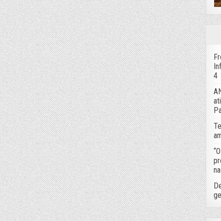
Fr
In
4
AN
at
Pa
Te
am
“O
pr
na
De
ge