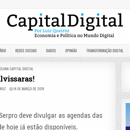
ÁRIO
REDES SOCIAIS
DADOS
OPINIÃO
TRANSFORMAÇÃO DIGITAL
OSTED
OLUNA CAPITAL DIGITAL
N
lvissaras!
IROZ
14 DE MARÇO DE 2019
Serpro deve divulgar as agendas das
e hoje já estão disponíveis.