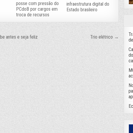
posse com pressão do
infraestrutura digital do
PCdoB por cargos em
Estado brasileiro
troca de recursos
Tr
e antes e seja feliz
Trio elétrico →
de
Ca
do
ca
MC
ac
No
pa
ap
Ec