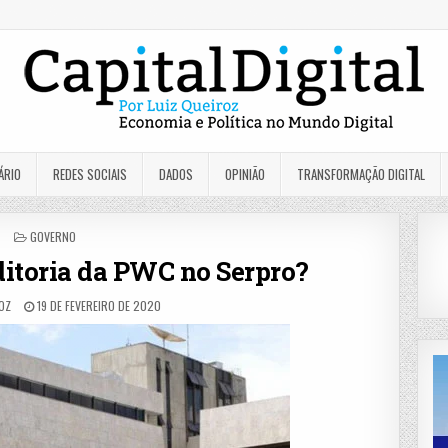
ÁRIO
REDES SOCIAIS
DADOS
OPINIÃO
TRANSFORMAÇÃO DIGITAL
POSTED
GOVERNO
IN
itoria da PWC no Serpro?
OZ
19 DE FEVEREIRO DE 2020