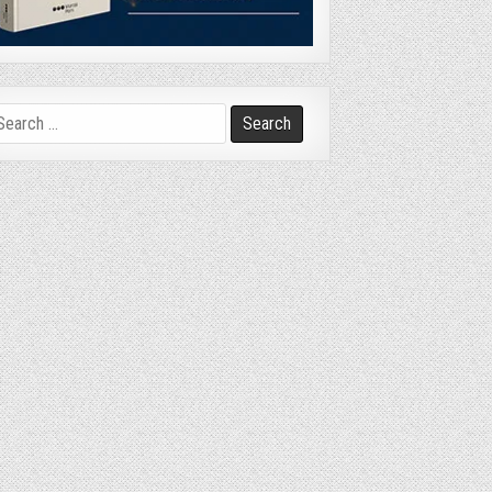
arch
r: