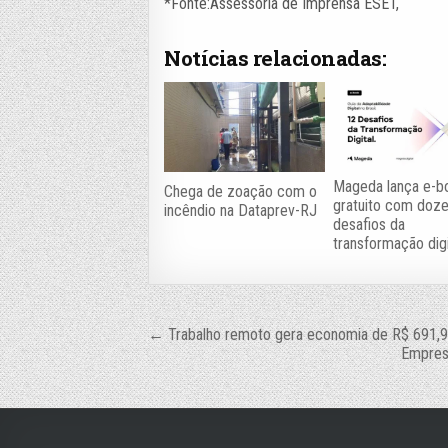
*Fonte:Assessoria de Imprensa ESET,
Notícias relacionadas:
Mageda lança e-b
Chega de zoação com o
gratuito com doz
incêndio na Dataprev-RJ
desafios da
transformação digi
Navegação
← Trabalho remoto gera economia de R$ 691,9
Empresa
de
Post