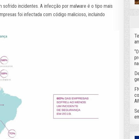
 sofrido incidentes. A infecção por malware é o tipo mais
mpresas foi infectada com código malicioso, incluindo
Te
am
“O
pr
na
De
ge
FN
co
A
Se
em