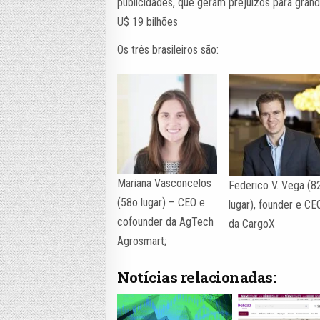
publicidades, que geram prejuízos para gran
U$ 19 bilhões
Os três brasileiros são:
Mariana Vasconcelos
Federico V. Vega (8
(58o lugar) – CEO e
lugar), founder e CE
cofounder da AgTech
da CargoX
Agrosmart;
Notícias relacionadas: