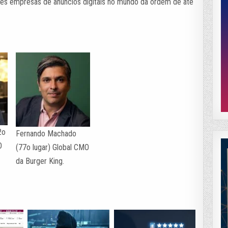
des empresas de anúncios digitais no mundo da ordem de até
2o
Fernando Machado
O
(77o lugar) Global CMO
da Burger King.