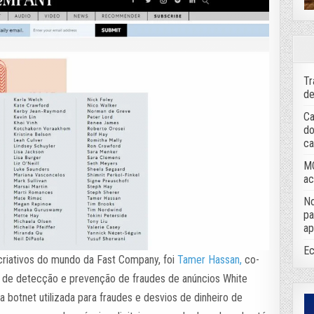
Tr
de
Ca
do
ca
MC
ac
No
pa
ap
Ec
criativos do mundo da Fast Company, foi
Tamer Hassan,
co-
a de detecção e prevenção de fraudes de anúncios White
 botnet utilizada para fraudes e desvios de dinheiro de