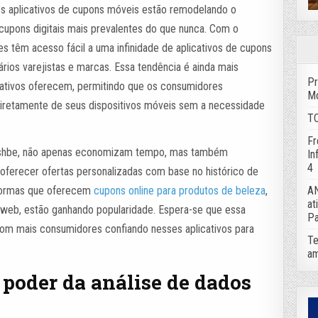
os aplicativos de cupons móveis estão remodelando o
upons digitais mais prevalentes do que nunca. Com o
 têm acesso fácil a uma infinidade de aplicativos de cupons
os varejistas e marcas. Essa tendência é ainda mais
Pr
cativos oferecem, permitindo que os consumidores
Mo
iretamente de seus dispositivos móveis sem a necessidade
TC
Fr
Cashbe, não apenas economizam tempo, mas também
In
4
ferecer ofertas personalizadas com base no histórico de
aformas que oferecem
cupons online para produtos de beleza
,
AN
at
web, estão ganhando popularidade. Espera-se que essa
Pa
com mais consumidores confiando nesses aplicativos para
Te
am
 poder da análise de dados