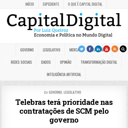
INÍCIO
EXPEDIENTE
O QUE É CAPITAL DIGITAL
GOVERNO
LEGISLATIVO
MERCADO
JUDICIÁRIO
REDES SOCIAIS
DADOS
OPINIÃO
TRANSFORMAÇÃO DIGITAL
INTELIGÊNCIA ARTIFICIAL
POSTED
GOVERNO
,
LEGISLATIVO
IN
Telebras terá prioridade nas
contratações de SCM pelo
governo