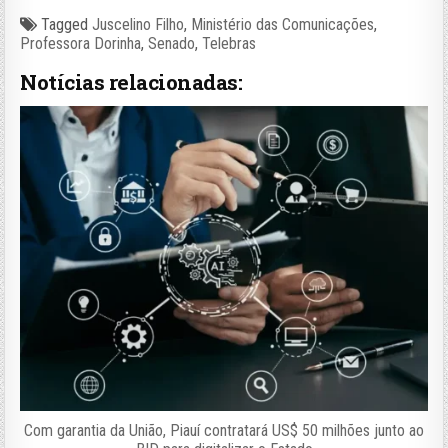
Tagged
Juscelino Filho
,
Ministério das Comunicações
,
Professora Dorinha
,
Senado
,
Telebras
Notícias relacionadas:
Com garantia da União, Piauí contratará US$ 50 milhões junto ao