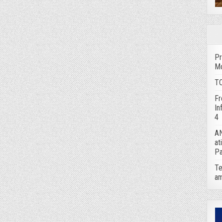
Pr
Mo
TC
Fr
In
4
AN
at
Pa
Te
am