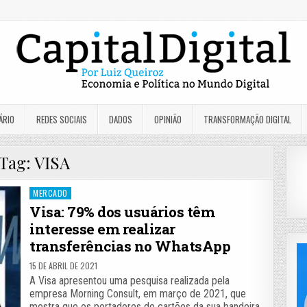
ÁRIO
REDES SOCIAIS
DADOS
OPINIÃO
TRANSFORMAÇÃO DIGITAL
Tag:
VISA
Posted
MERCADO
in
Visa: 79% dos usuários têm
interesse em realizar
transferências no WhatsApp
15 DE ABRIL DE 2021
A Visa apresentou uma pesquisa realizada pela
empresa Morning Consult, em março de 2021, que
mostra que os portadores de cartões da sua bandeira