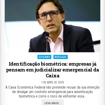
Posted
GOVERNO
MERCADO
in
Identificação biométrica: empresas já
pensam em judicializar emergencial da
Caixa
7 DE ABRIL DE 2026
A Caixa Econômica Federal não pretende recuar da sua intenção
de divulgar um contrato emergencial para autenticação
biométrica e corre o risco de enfrentar essa…
LEIA MAIS...