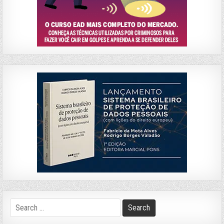
Search
for: