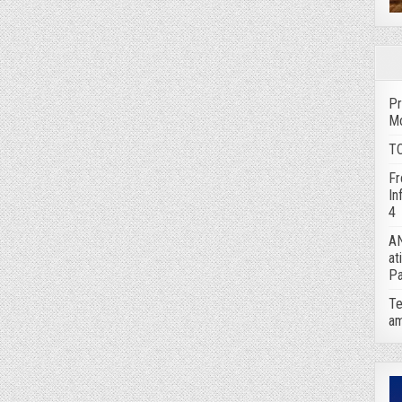
Pr
Mo
TC
Fr
In
4
AN
at
Pa
Te
am