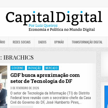
ÁRIO
REDES SOCIAIS
DADOS
OPINIÃO
TRANSFORMAÇÃO DIGITAL
g:
IBRACHICS
Posted
GOVERNO
INOVAÇÃO
MERCADO
in
GDF busca aproximação com
setor de Tecnologia do DF
3 DE FEVEREIRO DE 2026
O setor de Tecnologia da Informação (TI) do Distrito
Federal teve reunião com o secretário-chefe da Casa
Civil do Governo do DF, José Humberto Pires,…