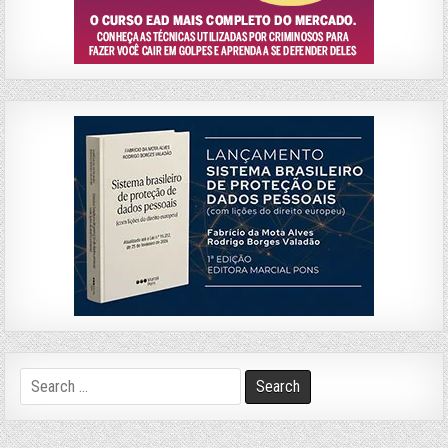
Search
for: