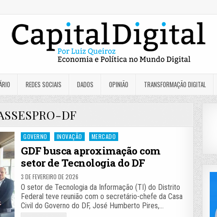
ÁRIO
REDES SOCIAIS
DADOS
OPINIÃO
TRANSFORMAÇÃO DIGITAL
ASSESPRO-DF
Posted
GOVERNO
INOVAÇÃO
MERCADO
in
GDF busca aproximação com
setor de Tecnologia do DF
3 DE FEVEREIRO DE 2026
O setor de Tecnologia da Informação (TI) do Distrito
Federal teve reunião com o secretário-chefe da Casa
Civil do Governo do DF, José Humberto Pires,…