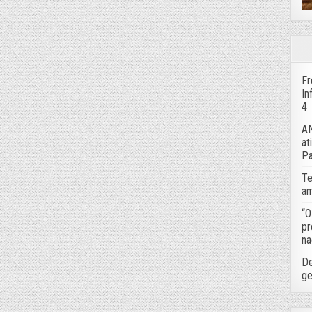
Fr
In
4
AN
at
Pa
Te
am
“O
pr
na
De
ge