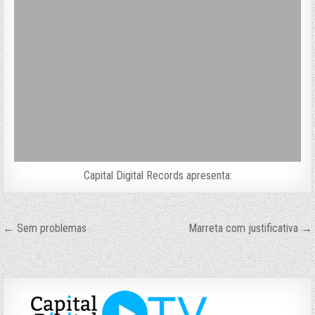
Capital Digital Records apresenta:
Navegação
← Sem problemas
Marreta com justificativa →
de
Post