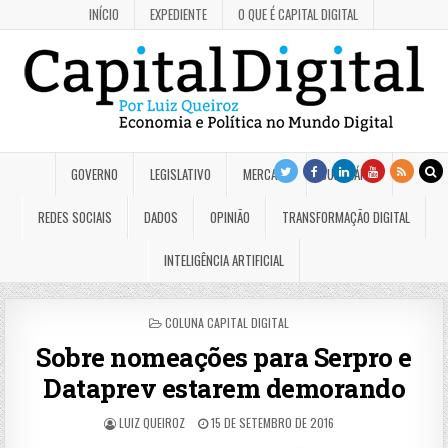
INÍCIO
EXPEDIENTE
O QUE É CAPITAL DIGITAL
GOVERNO
LEGISLATIVO
MERCADO
JUDICIÁRIO
REDES SOCIAIS
DADOS
OPINIÃO
TRANSFORMAÇÃO DIGITAL
INTELIGÊNCIA ARTIFICIAL
POSTED
COLUNA CAPITAL DIGITAL
IN
Sobre nomeações para Serpro e
Dataprev estarem demorando
LUIZ QUEIROZ
15 DE SETEMBRO DE 2016