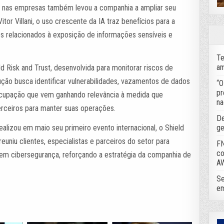
ial nas empresas também levou a companhia a ampliar seu
itor Villani, o uso crescente da IA traz benefícios para a
s relacionados à exposição de informações sensíveis e
Te
am
d Risk and Trust, desenvolvida para monitorar riscos de
ução busca identificar vulnerabilidades, vazamentos de dados
“O
pr
ocupação que vem ganhando relevância à medida que
na
rceiros para manter suas operações.
De
ge
alizou em maio seu primeiro evento internacional, o Shield
euniu clientes, especialistas e parceiros do setor para
FN
co
s em cibersegurança, reforçando a estratégia da companhia de
A
Se
em