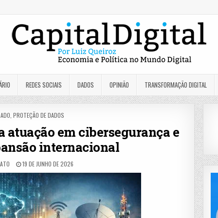
ÁRIO
REDES SOCIAIS
DADOS
OPINIÃO
TRANSFORMAÇÃO DIGITAL
ED
CADO
,
PROTEÇÃO DE DADOS
a atuação em cibersegurança e
ansão internacional
BATO
19 DE JUNHO DE 2026