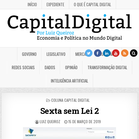
INÍCIO
EXPEDIENTE
O QUE É CAPITAL DIGITAL
GOVERNO
LEGISLATIVO
MERCADO
JUDICIÁRIO
REDES SOCIAIS
DADOS
OPINIÃO
TRANSFORMAÇÃO DIGITAL
INTELIGÊNCIA ARTIFICIAL
POSTED
COLUNA CAPITAL DIGITAL
IN
Sexta sem Lei 2
LUIZ QUEIROZ
15 DE MARÇO DE 2019