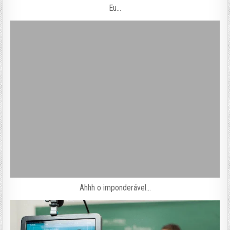
Eu…
Ahhh o imponderável…