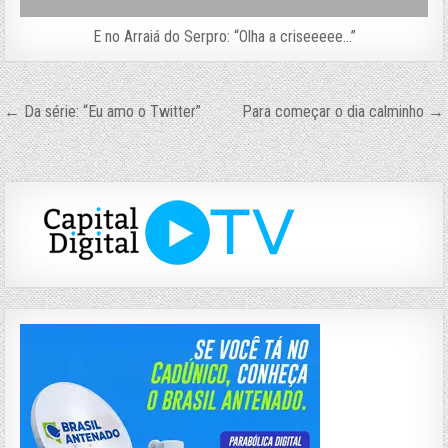
E no Arraiá do Serpro: “Olha a criseeeee…”
Navegação
← Da série: “Eu amo o Twitter”
Para começar o dia calminho →
de
Post