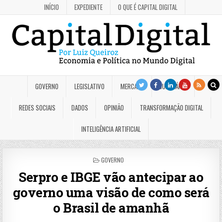
INÍCIO
EXPEDIENTE
O QUE É CAPITAL DIGITAL
GOVERNO
LEGISLATIVO
MERCADO
JUDICIÁRIO
REDES SOCIAIS
DADOS
OPINIÃO
TRANSFORMAÇÃO DIGITAL
INTELIGÊNCIA ARTIFICIAL
POSTED
GOVERNO
IN
Serpro e IBGE vão antecipar ao
governo uma visão de como será
o Brasil de amanhã