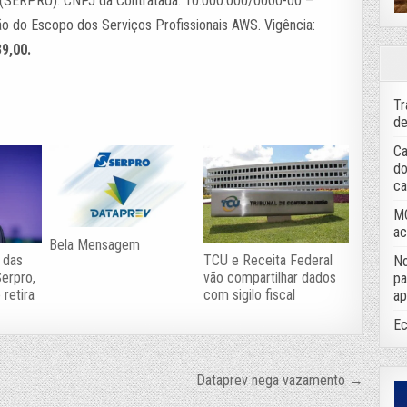
RPRO). CNPJ da Contratada: 10.000.000/0000-00 –
 do Escopo dos Serviços Profissionais AWS. Vigência:
39,00.
Tr
de
Ca
do
ca
MC
ac
Bela Mensagem
TCU e Receita Federal
 das
No
vão compartilhar dados
Serpro,
pa
com sigilo fiscal
 retira
ap
Ec
Dataprev nega vazamento →