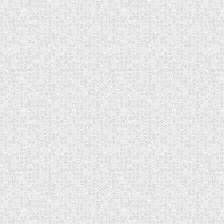
de
Post