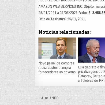
FEDERAL DE PROCESSAMENTO DE DADOS (SE
AMAZON WEB SERVICES INC. Objeto: Inclusão
25/01/2021 a 01/03/2025.
Valor $: 3.958.5
Data da Assinatura: 25/01/2021.
Notícias relacionadas:
Novo painel de compras
Lula decreta o fim
reduz custos e amplia
privatizações do 
fornecedores ao governo
Dataprev, Ceitec e
a Telebras do PPI
Navegação
← LAI na ANPD