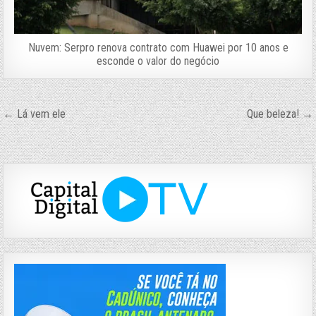
Nuvem: Serpro renova contrato com Huawei por 10 anos e
esconde o valor do negócio
Navegação
← Lá vem ele
Que beleza! →
de
Post