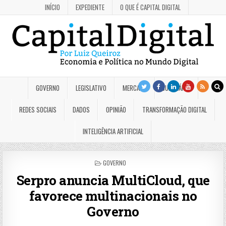
INÍCIO
EXPEDIENTE
O QUE É CAPITAL DIGITAL
GOVERNO
LEGISLATIVO
MERCADO
JUDICIÁRIO
REDES SOCIAIS
DADOS
OPINIÃO
TRANSFORMAÇÃO DIGITAL
INTELIGÊNCIA ARTIFICIAL
POSTED
GOVERNO
IN
Serpro anuncia MultiCloud, que
favorece multinacionais no
Governo