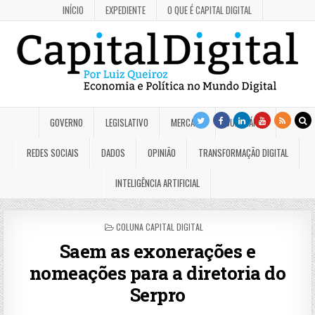
INÍCIO
EXPEDIENTE
O QUE É CAPITAL DIGITAL
GOVERNO
LEGISLATIVO
MERCADO
JUDICIÁRIO
REDES SOCIAIS
DADOS
OPINIÃO
TRANSFORMAÇÃO DIGITAL
INTELIGÊNCIA ARTIFICIAL
POSTED
COLUNA CAPITAL DIGITAL
IN
Saem as exonerações e
nomeações para a diretoria do
Serpro