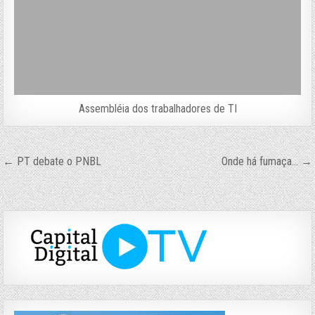
Assembléia dos trabalhadores de TI
Navegação
← PT debate o PNBL
Onde há fumaça… →
de
Post