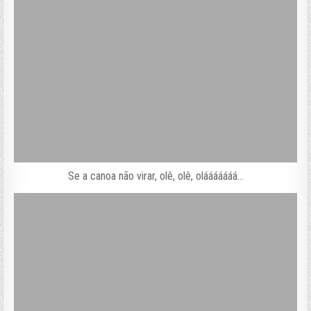
Se a canoa não virar, olê, olê, olááááááá…