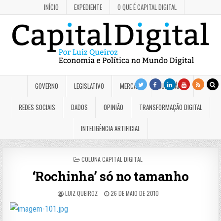
INÍCIO
EXPEDIENTE
O QUE É CAPITAL DIGITAL
GOVERNO
LEGISLATIVO
MERCADO
JUDICIÁRIO
REDES SOCIAIS
DADOS
OPINIÃO
TRANSFORMAÇÃO DIGITAL
INTELIGÊNCIA ARTIFICIAL
POSTED
COLUNA CAPITAL DIGITAL
IN
‘Rochinha’ só no tamanho
LUIZ QUEIROZ
26 DE MAIO DE 2010