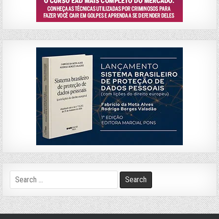
Search
for: