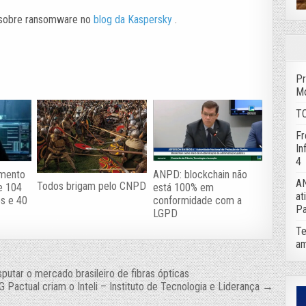
s sobre ransomware no
blog da Kaspersky
.
Pr
Mo
TC
Fr
In
4
ANPD: blockchain não
amento
AN
Todos brigam pelo CNPD
está 100% em
e 104
at
conformidade com a
os e 40
Pa
LGPD
Te
am
putar o mercado brasileiro de fibras ópticas
 Pactual criam o Inteli – Instituto de Tecnologia e Liderança →