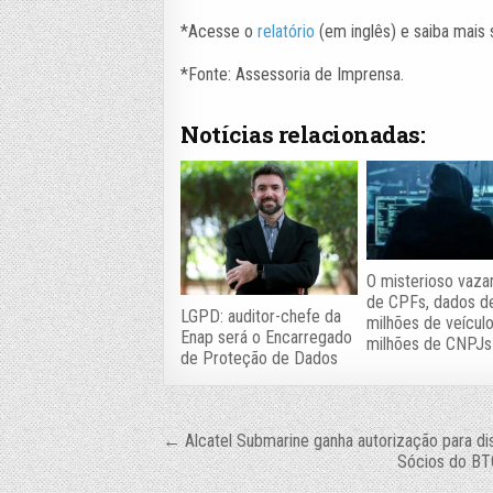
*Acesse o
relatório
(em inglês) e saiba mai
*Fonte: Assessoria de Imprensa.
Notícias relacionadas:
O misterioso vaz
de CPFs, dados d
LGPD: auditor-chefe da
milhões de veícul
Enap será o Encarregado
milhões de CNPJs
de Proteção de Dados
Navegação
← Alcatel Submarine ganha autorização para dis
Sócios do BTG
de