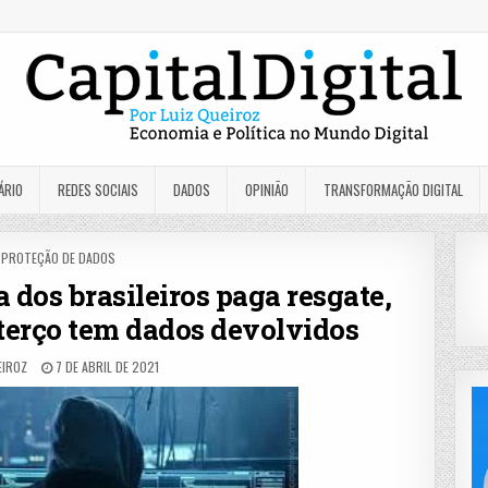
ÁRIO
REDES SOCIAIS
DADOS
OPINIÃO
TRANSFORMAÇÃO DIGITAL
POSTED
PROTEÇÃO DE DADOS
IN
dos brasileiros paga resgate,
erço tem dados devolvidos
EIROZ
7 DE ABRIL DE 2021