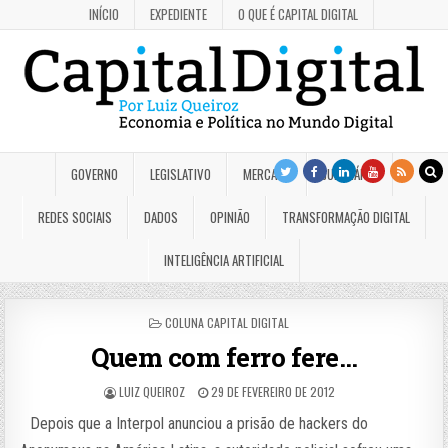
INÍCIO
EXPEDIENTE
O QUE É CAPITAL DIGITAL
GOVERNO
LEGISLATIVO
MERCADO
JUDICIÁRIO
REDES SOCIAIS
DADOS
OPINIÃO
TRANSFORMAÇÃO DIGITAL
INTELIGÊNCIA ARTIFICIAL
POSTED
COLUNA CAPITAL DIGITAL
IN
Quem com ferro fere…
LUIZ QUEIROZ
29 DE FEVEREIRO DE 2012
Depois que a Interpol anunciou a prisão de hackers do