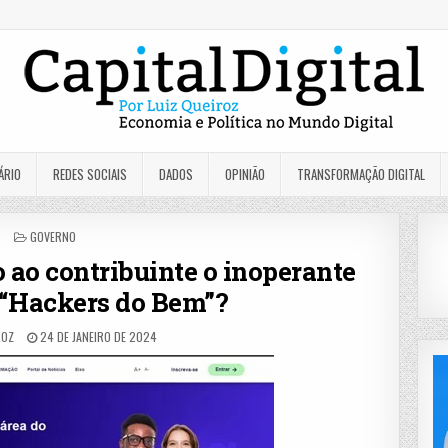
ÁRIO
REDES SOCIAIS
DADOS
OPINIÃO
TRANSFORMAÇÃO DIGITAL
POSTED
GOVERNO
IN
 ao contribuinte o inoperante
“Hackers do Bem”?
ROZ
24 DE JANEIRO DE 2024