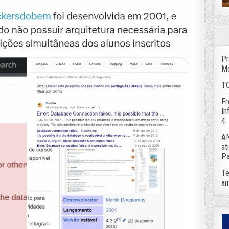
Pr
Mo
TC
Fr
In
4
AN
at
Pa
Te
am