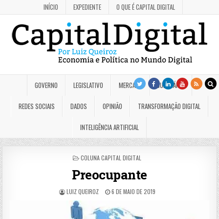
INÍCIO
EXPEDIENTE
O QUE É CAPITAL DIGITAL
GOVERNO
LEGISLATIVO
MERCADO
JUDICIÁRIO
REDES SOCIAIS
DADOS
OPINIÃO
TRANSFORMAÇÃO DIGITAL
INTELIGÊNCIA ARTIFICIAL
POSTED
COLUNA CAPITAL DIGITAL
IN
Preocupante
LUIZ QUEIROZ
6 DE MAIO DE 2019