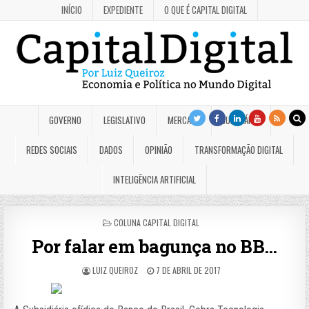
INÍCIO
EXPEDIENTE
O QUE É CAPITAL DIGITAL
GOVERNO
LEGISLATIVO
MERCADO
JUDICIÁRIO
REDES SOCIAIS
DADOS
OPINIÃO
TRANSFORMAÇÃO DIGITAL
INTELIGÊNCIA ARTIFICIAL
POSTED
COLUNA CAPITAL DIGITAL
IN
Por falar em bagunça no BB…
LUIZ QUEIROZ
7 DE ABRIL DE 2017