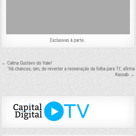
Exclusivas à parte…
Navegação
← Calma Gustavo do Vale!
‘Há chances, sim, de reverter a reoneração da folha para TI’, afirma
de
Kassab →
Post