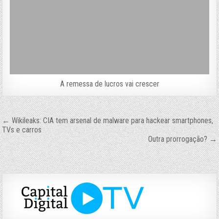
A remessa de lucros vai crescer
Navegação
← Wikileaks: CIA tem arsenal de malware para hackear smartphones,
TVs e carros
de
Outra prorrogação? →
Post