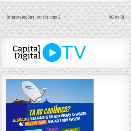
Navegação
← Interpretações jornalísticas 2
4G da Oi →
de
Post