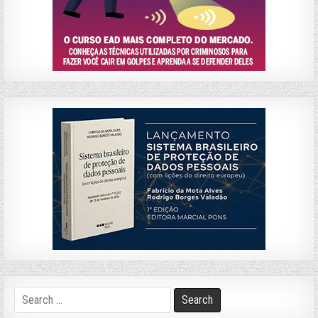
Search
for: