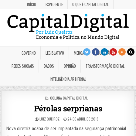
INÍCIO
EXPEDIENTE
O QUE É CAPITAL DIGITAL
GOVERNO
LEGISLATIVO
MERCADO
JUDICIÁRIO
REDES SOCIAIS
DADOS
OPINIÃO
TRANSFORMAÇÃO DIGITAL
INTELIGÊNCIA ARTIFICIAL
POSTED
COLUNA CAPITAL DIGITAL
IN
Pérolas serprianas
LUIZ QUEIROZ
24 DE ABRIL DE 2013
Nova diretriz acaba de ser implantada na segurança patrimonial