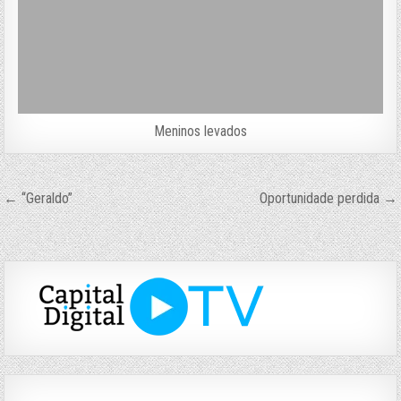
Meninos levados
Navegação
← “Geraldo”
Oportunidade perdida →
de
Post