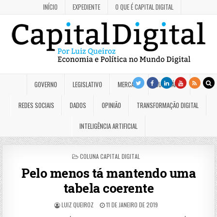
INÍCIO
EXPEDIENTE
O QUE É CAPITAL DIGITAL
GOVERNO
LEGISLATIVO
MERCADO
JUDICIÁRIO
REDES SOCIAIS
DADOS
OPINIÃO
TRANSFORMAÇÃO DIGITAL
INTELIGÊNCIA ARTIFICIAL
POSTED
COLUNA CAPITAL DIGITAL
IN
Pelo menos tá mantendo uma
tabela coerente
LUIZ QUEIROZ
11 DE JANEIRO DE 2019