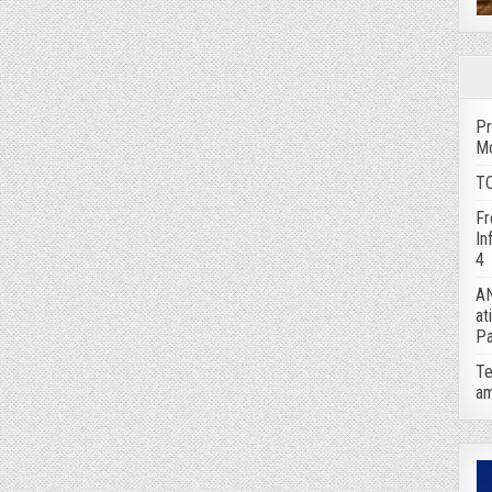
Pr
Mo
TC
Fr
In
4
AN
at
Pa
Te
am