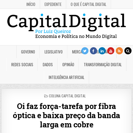
INÍCIO
EXPEDIENTE
O QUE É CAPITAL DIGITAL
GOVERNO
LEGISLATIVO
MERCADO
JUDICIÁRIO
REDES SOCIAIS
DADOS
OPINIÃO
TRANSFORMAÇÃO DIGITAL
INTELIGÊNCIA ARTIFICIAL
POSTED
COLUNA CAPITAL DIGITAL
IN
Oi faz força-tarefa por fibra
óptica e baixa preço da banda
larga em cobre