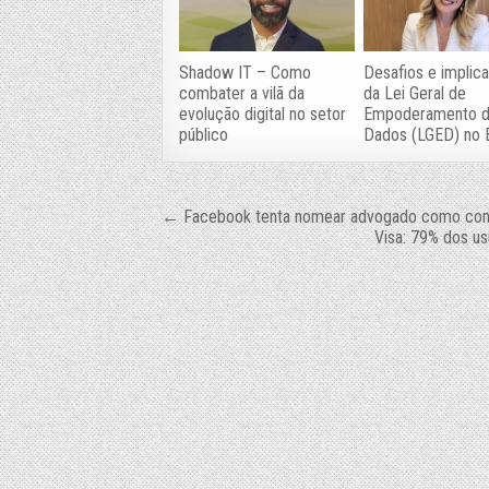
Shadow IT – Como
Desafios e implic
combater a vilã da
da Lei Geral de
evolução digital no setor
Empoderamento 
público
Dados (LGED) no B
Navegação
← Facebook tenta nomear advogado como cons
Visa: 79% dos us
de
Post