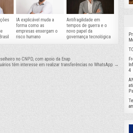
ações
IA explicável muda a
Antifragilidade em
forma como as
tempos de guerra e o
de
empresas enxergam o
novo papel da
Pr
rasil
risco humano
governança tecnológica
Mo
TC
Fr
elheiro no CNPD, com apoio da Enap
In
uários têm interesse em realizar transferências no WhatsApp →
4
AN
at
Pa
Te
am