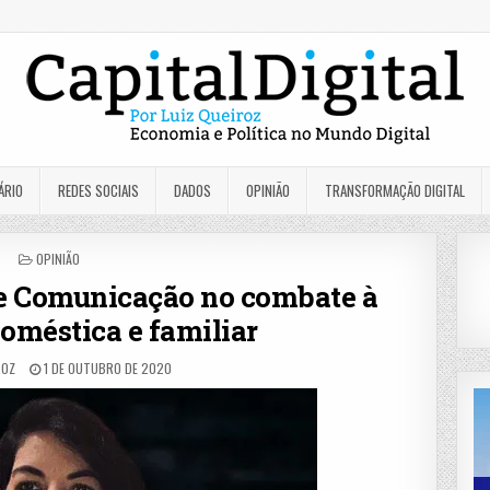
ÁRIO
REDES SOCIAIS
DADOS
OPINIÃO
TRANSFORMAÇÃO DIGITAL
POSTED
OPINIÃO
IN
de Comunicação no combate à
doméstica e familiar
ROZ
1 DE OUTUBRO DE 2020