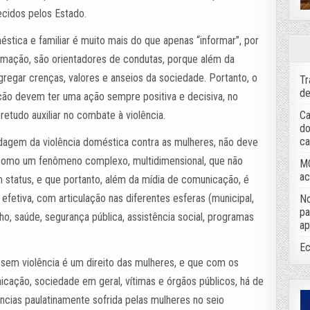
ecidos pelos Estado.
éstica e familiar é muito mais do que apenas “informar”, por
rmação, são orientadores de condutas, porque além da
agregar crenças, valores e anseios da sociedade. Portanto, o
Tr
de
ão devem ter uma ação sempre positiva e decisiva, no
Ca
retudo auxiliar no combate à violência.
do
ca
dagem da violência doméstica contra as mulheres, não deve
, como um fenômeno complexo, multidimensional, que não
MC
ac
em status, e que portanto, além da mídia de comunicação, é
 efetiva, com articulação nas diferentes esferas (municipal,
No
pa
lho, saúde, segurança pública, assistência social, programas
ap
Ec
sem violência é um direito das mulheres, e que com os
ação, sociedade em geral, vítimas e órgãos públicos, há de
ncias paulatinamente sofrida pelas mulheres no seio