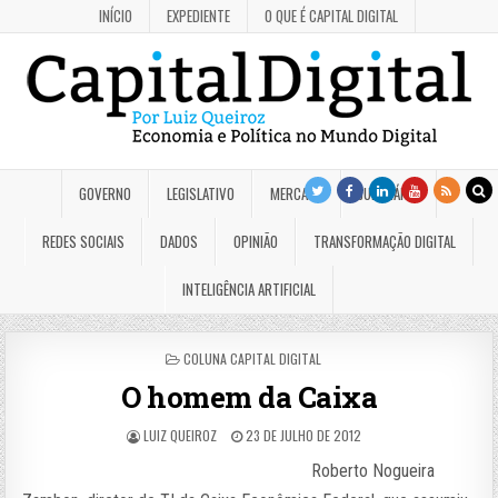
INÍCIO
EXPEDIENTE
O QUE É CAPITAL DIGITAL
GOVERNO
LEGISLATIVO
MERCADO
JUDICIÁRIO
REDES SOCIAIS
DADOS
OPINIÃO
TRANSFORMAÇÃO DIGITAL
INTELIGÊNCIA ARTIFICIAL
POSTED
COLUNA CAPITAL DIGITAL
IN
O homem da Caixa
LUIZ QUEIROZ
23 DE JULHO DE 2012
Roberto Nogueira