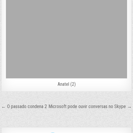
Anatel (2)
Navegação
← O passado condena 2
Microsoft pode ouvir conversas no Skype →
de
Post