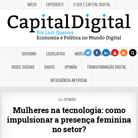
INÍCIO
EXPEDIENTE
O QUE É CAPITAL DIGITAL
GOVERNO
LEGISLATIVO
MERCADO
JUDICIÁRIO
REDES SOCIAIS
DADOS
OPINIÃO
TRANSFORMAÇÃO DIGITAL
INTELIGÊNCIA ARTIFICIAL
POSTED
OPINIÃO
IN
Mulheres na tecnologia: como
impulsionar a presença feminina
no setor?