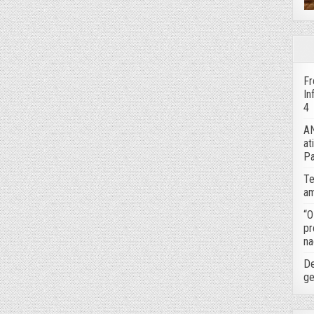
Fr
In
4
AN
at
Pa
Te
am
“O
pr
na
De
ge