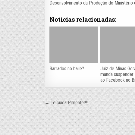
Desenvolvimento da Produção do Ministério d
Notícias relacionadas:
Barrados no baile?
Juiz de Minas Ger
manda suspender
ao Facebook no Br
Navegação
← Te cuida Pimentel!!!
de
Post