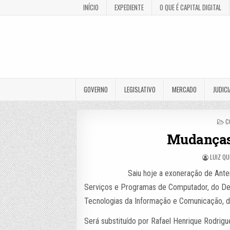
INÍCIO
EXPEDIENTE
O QUE É CAPITAL DIGITAL
GOVERNO
LEGISLATIVO
MERCADO
JUDICI
P
C
I
Mudanças 
LUIZ QU
Saiu hoje a exoneração de Ante
Serviços e Programas de Computador, do De
Tecnologias da Informação e Comunicação, da 
Será substituído por Rafael Henrique Rodrigu