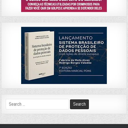
Search
for: