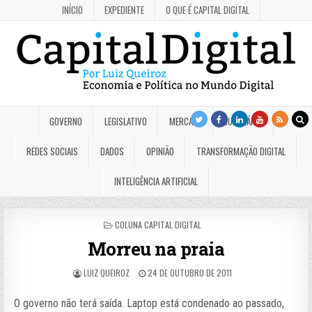
INÍCIO
EXPEDIENTE
O QUE É CAPITAL DIGITAL
GOVERNO
LEGISLATIVO
MERCADO
JUDICIÁRIO
REDES SOCIAIS
DADOS
OPINIÃO
TRANSFORMAÇÃO DIGITAL
INTELIGÊNCIA ARTIFICIAL
POSTED
COLUNA CAPITAL DIGITAL
IN
Morreu na praia
LUIZ QUEIROZ
24 DE OUTUBRO DE 2011
O governo não terá saída. Laptop está condenado ao passado,