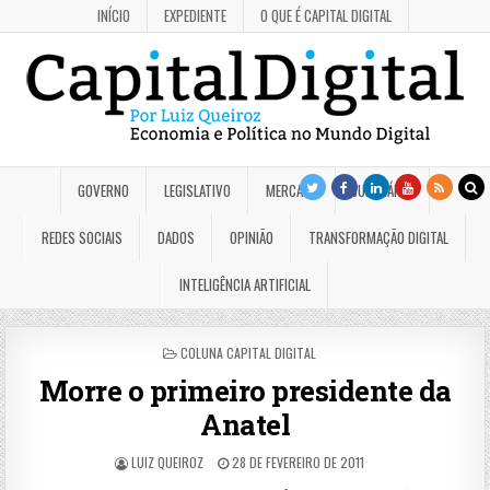
INÍCIO
EXPEDIENTE
O QUE É CAPITAL DIGITAL
GOVERNO
LEGISLATIVO
MERCADO
JUDICIÁRIO
REDES SOCIAIS
DADOS
OPINIÃO
TRANSFORMAÇÃO DIGITAL
INTELIGÊNCIA ARTIFICIAL
POSTED
COLUNA CAPITAL DIGITAL
IN
Morre o primeiro presidente da
Anatel
LUIZ QUEIROZ
28 DE FEVEREIRO DE 2011