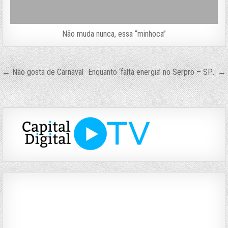
Não muda nunca, essa “minhoca”
Navegação
← Não gosta de Carnaval
Enquanto ‘falta energia’ no Serpro – SP… →
de
Post